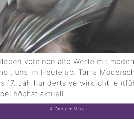
leben vereinen alte Werte mit modern
olt uns im Heute ab. Tanja Möderschei
17. Jahrhunderts verwirklicht, entfü
ei höchst aktuell.
© Gabriele Metz